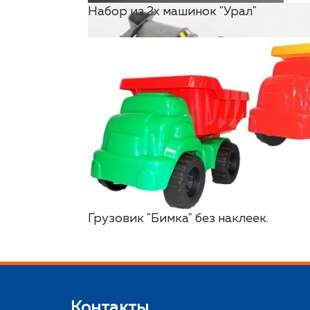
Набор из 2х машинок "Урал"
Грузовик "Бимка" без наклеек.
Контакты