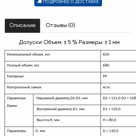
ПОДРОБНЕЕ О ДОСТАВКЕ
Описание
Отзывы (0)
Допуски: Объем: ± 5 % Размеры: ± 1 мм
Номинальный объем, мл
650
Полный объем, мл
680
Материал
РР
Контрольный замок
есть
Параметры
Наружный диаметр,
D
2,
D
3, мм
D2 = 131,0
D
3 = 108
банки
Внутренний диаметр,
D
1, мм
D
1 = 120,0
Высота,H, мм
H
=
80,0
Параметры
D,
мм
D
=
130,0