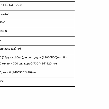
= 111,0
D
3 = 90,0
= 102,0
80,0
109,0
6,0
стмассовая( РР)
0 (35рук.х160шт.), европоддон (1200*800)мм, Н =
0 мм или 700 шт., короб(730*416*420)мм
0, короб (440*330*420)мм
мес.