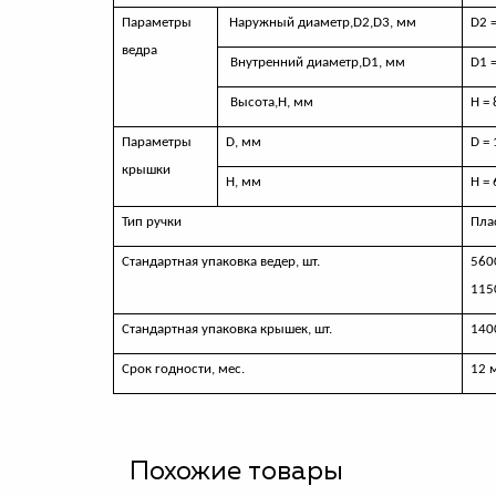
Параметры
Наружный диаметр,
D
2,
D
3, мм
D2 
ведра
Внутренний диаметр,
D
1, мм
D
1 
Высота,H, мм
H
=
Параметры
D,
мм
D
=
крышки
Н, мм
Н = 
Тип ручки
Пла
Стандартная упаковка ведер, шт.
560
115
Стандартная упаковка крышек, шт.
140
Срок годности, мес.
12 
Похожие товары