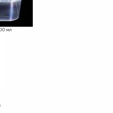
00 мл
л