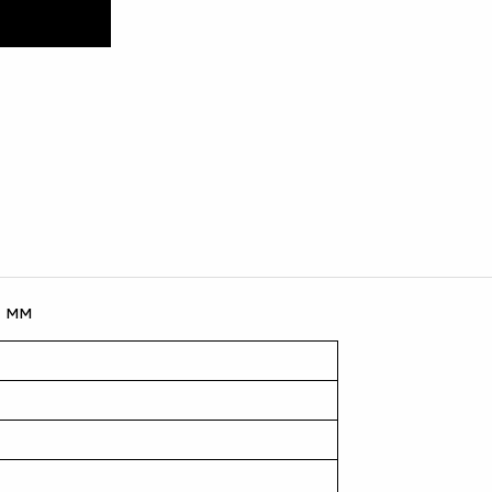
1 мм
ь