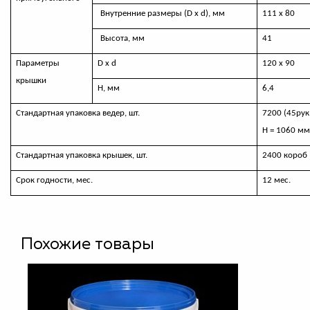
Внутренние размеры (
D
х
d
), мм
111 х 80
Высота, мм
41
Параметры
D
х
d
120 х 90
крышки
Н, мм
6,4
Стандартная упаковка ведер, шт.
7200 (45рук
Н = 1060 м
Стандартная упаковка крышек, шт.
2400 короб
Срок годности, мес.
12 мес.
Похожие товары