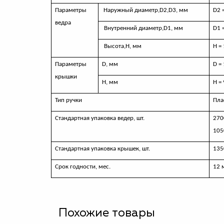
Параметры
Наружный диаметр,
D
2,
D
3, мм
D2 
ведра
Внутренний диаметр,
D
1, мм
D
1 
Высота,H, мм
H
=
Параметры
D,
мм
D
=
крышки
Н, мм
Н = 
Тип ручки
Пла
Стандартная упаковка ведер, шт.
270
105
Стандартная упаковка крышек, шт.
135
Срок годности, мес.
12 
Похожие товары