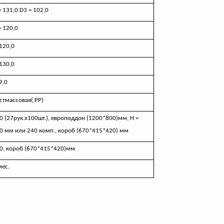
= 131,0
D
3 = 102,0
= 120,0
120,0
130,0
9,0
стмассовая( РР)
0 (27рук.х100шт.), европоддон (1200*800)мм, Н =
0 мм или 240 комп., короб (670*415*420) мм
0, короб (670*415*420)мм
мес.