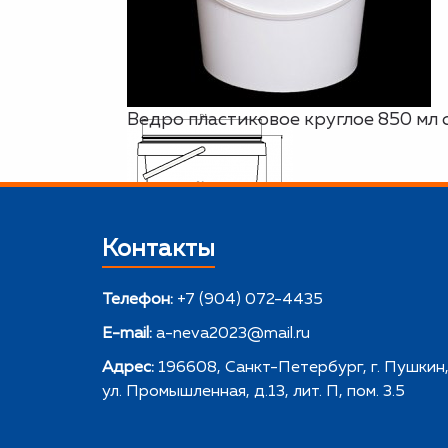
Ведро пластиковое круглое 850 мл 
Контакты
Телефон:
+7 (904) 072-4435
E-mail:
a-neva2023@mail.ru
Адрес:
196608, Санкт-Петербург, г. Пушкин
ул. Промышленная, д.13, лит. П, пом. 3.5