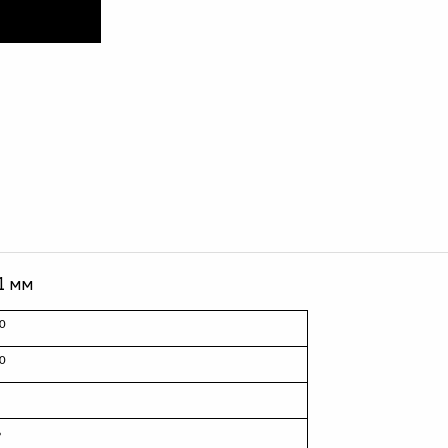
1 мм
0
0
ь