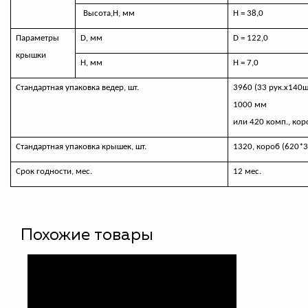
Высота,H, мм
H
=
38,0
Параметры
D,
мм
D
=
12
2
,0
крышки
Н, мм
Н = 7,0
Стандартная упаковка ведер, шт.
3960 (33 рук.х140ш
1000 мм
или 420 комп., ко
Стандартная упаковка крышек, шт.
1320, короб (620*
Срок годности, мес.
12 мес.
Похожие товары