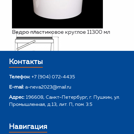
Ведро пластиковое круглое 11300 мл
Контакты
Телефон:
+7 (904) 072-4435
E-mail:
a-neva2023@mail.ru
Адрес:
196608, Санкт-Петербург, г. Пушкин, ул.
Промышленная, д.13, лит. П, пом. 3.5
Навигация