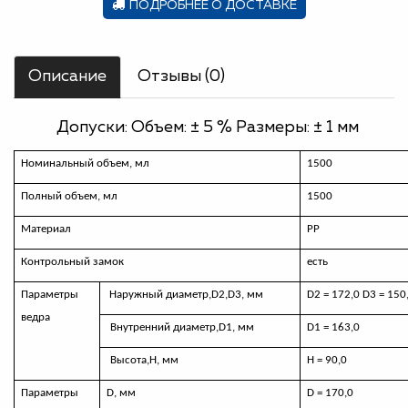
ПОДРОБНЕЕ О ДОСТАВКЕ
Описание
Отзывы (0)
Допуски: Объем: ± 5 % Размеры: ± 1 мм
Номинальный объем, мл
1500
Полный объем, мл
1500
Материал
РР
Контрольный замок
есть
Параметры
Наружный диаметр,
D
2,
D
3, мм
D2 = 172,0
D
3 = 150
ведра
Внутренний диаметр,
D
1, мм
D
1 = 163,0
Высота,H, мм
H
=
90,0
Параметры
D,
мм
D
=
170,0