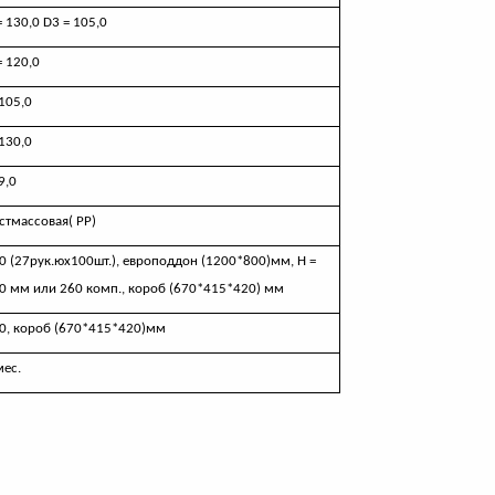
= 130,0
D
3 = 105,0
= 120,0
105,0
130,0
9,0
стмассовая( РР)
0 (27рук.юх100шт.), европоддон (1200*800)мм, Н =
0 мм или 260 комп., короб (670*415*420) мм
0, короб (670*415*420)мм
мес.