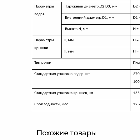
Параметры
Наружный диаметр,
D
2,
D
3, мм
D2 
ведра
Внутренний диаметр,
D
1, мм
D
1 
Высота,H, мм
H
=
Параметры
D,
мм
D
=
крышки
Н, мм
Н = 
Тип ручки
Пла
Стандартная упаковка ведер, шт.
270
100
Стандартная упаковка крышек, шт.
135
Срок годности, мес.
12 
Похожие товары