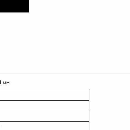
1 мм
ь