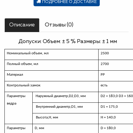
ПОДРОБНЕЕ О ДОСТАВКЕ
Описание
Отзывы (0)
Допуски: Объем: ± 5 % Размеры: ± 1 мм
Номинальный объем, мл
2500
Полный объем, мл
2700
Материал
РР
Контрольный замок
есть
Параметры
Наружный диаметр,
D
2,
D
3, мм
D2 = 183,0
D
3 = 160
ведра
Внутренний диаметр,
D
1, мм
D
1 = 175,0
Высота,H, мм
H
=
140,0
Параметры
D,
мм
D
=
180,0