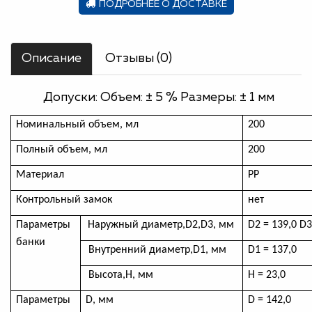
ПОДРОБНЕЕ О ДОСТАВКЕ
Описание
Отзывы (0)
Допуски: Объем: ± 5 % Размеры: ± 1 мм
Номинальный объем, мл
200
Полный объем, мл
200
Материал
РР
Контрольный замок
нет
Параметры
Наружный диаметр,
D
2,
D
3, мм
D2 = 139,0
D
3
банки
Внутренний диаметр,
D
1, мм
D
1 = 137,0
Высота,H, мм
H
=
23,0
Параметры
D,
мм
D
=
142,0