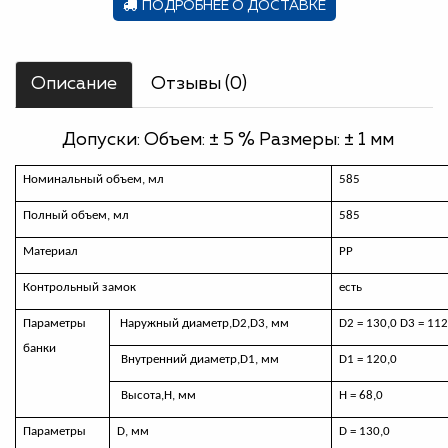
ПОДРОБНЕЕ О ДОСТАВКЕ
Описание
Отзывы (0)
Допуски: Объем: ± 5 % Размеры: ± 1 мм
Номинальный объем, мл
585
Полный объем, мл
585
Материал
РР
Контрольный замок
есть
Параметры
Наружный диаметр,
D
2,
D
3, мм
D2 = 130,0
D
3 = 112
банки
Внутренний диаметр,
D
1, мм
D
1 = 120,0
Высота,H, мм
H
=
68,0
Параметры
D,
мм
D
=
130,0