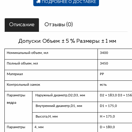
ПОДРОБНЕЕ О ДОСТАВКЕ
Описание
Отзывы (0)
Допуски: Объем: ± 5 % Размеры: ± 1 мм
Номинальный объем, мл
3400
Полный объем, мл
3450
Материал
РР
Контрольный замок
есть
Параметры
Наружный диаметр,
D
2,
D
3, мм
D2 = 183,0
D
3 = 156
ведра
Внутренний диаметр,
D
1, мм
D
1 = 175,0
Высота,H, мм
H
=
175,0
Параметры
4
,
мм
D
=
180,0