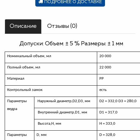
ПОДРОБНЕЕ О ДОСТАВКЕ
Описание
Отзывы (0)
Допуски: Объем: ± 5 % Размеры: ± 1 мм
Номинальный объем, мл
20 000
Полный объем, мл
22 000
Материал
РР
Контрольный замок
есть
Параметры
Наружный диаметр,
D
2,
D
3, мм
D2 = 332,0
D
3 = 280,0
ведра
Внутренний диаметр,
D
1, мм
D
1 = 317,0
Высота,H, мм
H
=
333,0
Параметры
D,
мм
D
=
328,0